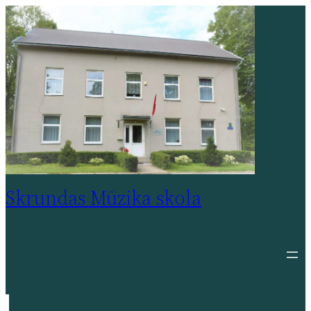
Pāriet
uz
saturu
Skrundas Mūzika skola