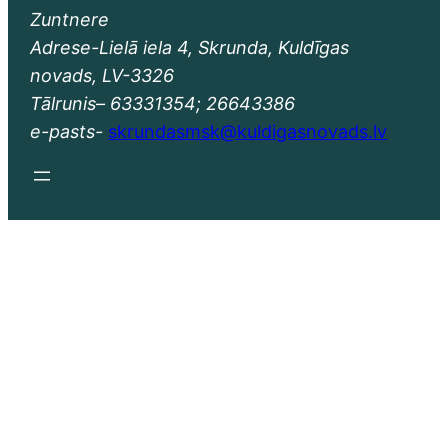
Zuntnere
Adrese-Lielā iela 4, Skrunda, Kuldīgas
novads, LV-3326
Tālrunis– 63331354; 26643386
e-pasts-
skrundasmsk@kuldigasnovads.lv