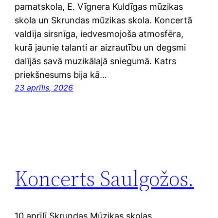
pamatskola, E. Vīgnera Kuldīgas mūzikas
skola un Skrundas mūzikas skola. Koncertā
valdīja sirsnīga, iedvesmojoša atmosfēra,
kurā jaunie talanti ar aizrautību un degsmi
dalījās savā muzikālajā sniegumā. Katrs
priekšnesums bija kā…
23 aprīlis, 2026
Koncerts Saulgožos.
10.aprīlī Skrundas Mūzikas skolas