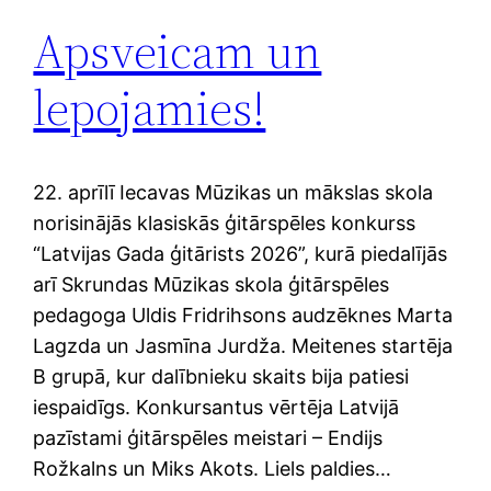
Apsveicam un
lepojamies!
22. aprīlī Iecavas Mūzikas un mākslas skola
norisinājās klasiskās ģitārspēles konkurss
“Latvijas Gada ģitārists 2026”, kurā piedalījās
arī Skrundas Mūzikas skola ģitārspēles
pedagoga Uldis Fridrihsons audzēknes Marta
Lagzda un Jasmīna Jurdža. Meitenes startēja
B grupā, kur dalībnieku skaits bija patiesi
iespaidīgs. Konkursantus vērtēja Latvijā
pazīstami ģitārspēles meistari – Endijs
Rožkalns un Miks Akots. Liels paldies…