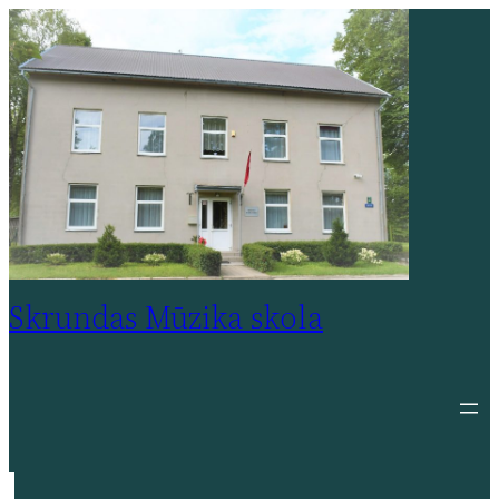
Pāriet
uz
saturu
Skrundas Mūzika skola