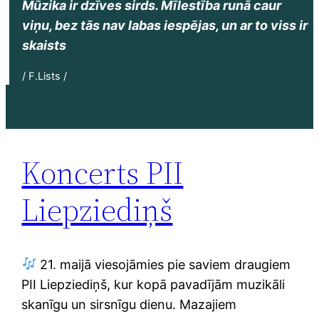
Mūzika ir dzīves sirds. Mīlestība runā caur
viņu, bez tās nav labas iespējas, un ar to viss ir
skaists
/ F.Lists /
Koncerts PII
Liepziediņš
21. maijā viesojāmies pie saviem draugiem
PII Liepziediņš, kur kopā pavadījām muzikāli
skanīgu un sirsnīgu dienu. Mazajiem