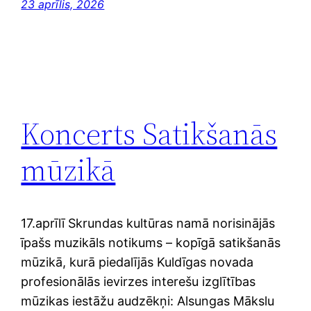
23 aprīlis, 2026
Koncerts Satikšanās
mūzikā
17.aprīlī Skrundas kultūras namā norisinājās
īpašs muzikāls notikums – kopīgā satikšanās
mūzikā, kurā piedalījās Kuldīgas novada
profesionālās ievirzes interešu izglītības
mūzikas iestāžu audzēkņi: Alsungas Mākslu