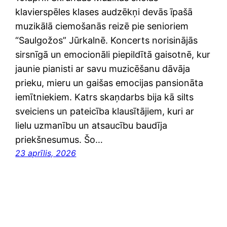
klavierspēles klases audzēkņi devās īpašā
muzikālā ciemošanās reizē pie senioriem
“Saulgožos” Jūrkalnē. Koncerts norisinājās
sirsnīgā un emocionāli piepildītā gaisotnē, kur
jaunie pianisti ar savu muzicēšanu dāvāja
prieku, mieru un gaišas emocijas pansionāta
iemītniekiem. Katrs skaņdarbs bija kā silts
sveiciens un pateicība klausītājiem, kuri ar
lielu uzmanību un atsaucību baudīja
priekšnesumus. Šo…
23 aprīlis, 2026