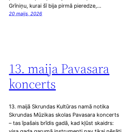
Grīniņu, kurai šī bija pirmā pieredze,…
20 maijs, 2026
13. maija Pavasara
koncerts
13. maijā Skrundas Kultūras namā notika
Skrundas Mūzikas skolas Pavasara koncerts
– tas īpašais brīdis gadā, kad kļūst skaidrs:
visa gada garumā instrumenti nav tikai nēsāti