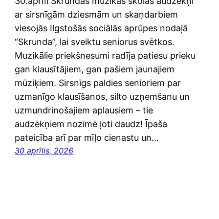
30.aprīlī Skrundas mūzikas skolas audzēkņi
ar sirsnīgām dziesmām un skaņdarbiem
viesojās Ilgstošās sociālās aprūpes nodaļā
“Skrunda”, lai sveiktu seniorus svētkos.
Muzikālie priekšnesumi radīja patiesu prieku
gan klausītājiem, gan pašiem jaunajiem
mūziķiem. Sirsnīgs paldies senioriem par
uzmanīgo klausīšanos, silto uzņemšanu un
uzmundrinošajiem aplausiem – tie
audzēkņiem nozīmē ļoti daudz! Īpaša
pateicība arī par mīļo cienastu un…
30 aprīlis, 2026