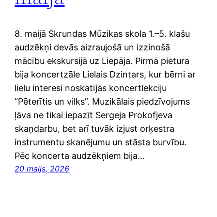
8. maijā Skrundas Mūzikas skola 1.–5. klašu
audzēkņi devās aizraujošā un izzinošā
mācību ekskursijā uz Liepāja. Pirmā pietura
bija koncertzāle Lielais Dzintars, kur bērni ar
lielu interesi noskatījās koncertlekciju
“Pēterītis un vilks”. Muzikālais piedzīvojums
ļāva ne tikai iepazīt Sergeja Prokofjeva
skaņdarbu, bet arī tuvāk izjust orķestra
instrumentu skanējumu un stāsta burvību.
Pēc koncerta audzēkņiem bija…
20 maijs, 2026