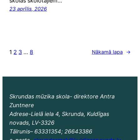
skolas skolotājiem…
23 aprīlis, 2026
1
2
3
…
8
Nākamā lapa
→
Skrundas mūzika skola- direktore Antra
Zuntnere
Adrese-Lielā iela 4, Skrunda, Kuldīgas
novads, LV-3326
Tālrunis– 63331354; 26643386