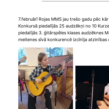
7.februārī Rojas MMS jau trešo gadu pēc kār
Konkursā piedalījās 25 audzēkņi no 10 Kur
piedalījās 3. ģitārspēles klases audzēknes
meitenes sīvā konkurencē izcīnīja atzinības