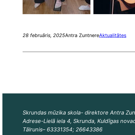
28 februāris, 2025
Antra Zuntnere
Aktualitātes
Skrundas mūzika skola- direktore Antra Zu
Adrese-Lielā iela 4, Skrunda, Kuldīgas nova
Tālrunis– 63331354; 26643386