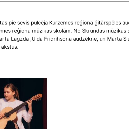
tas pie sevis pulcēja Kurzemes reģiona ģitārspēles a
zemes reģiona mūzikas skolām. No Skrundas mūzikas s
 Marta Lagzda ,Ulda Fridrihsona audzēkne, un Marta S
 rakstus.