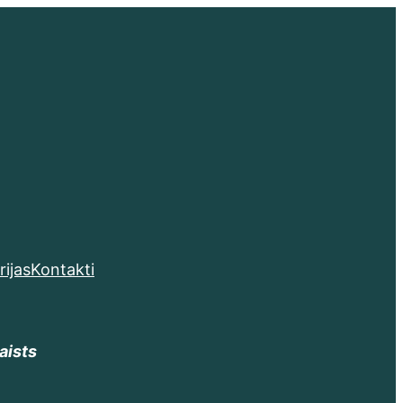
rijas
Kontakti
aists