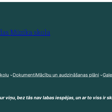
as Mūzika skola
skolu
Dokumenti
Mācību un audzināšanas plāni
Gale
r viņu, bez tās nav labas iespējas, un ar to viss ir sk