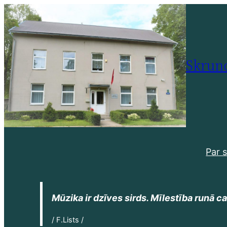
Pāriet
uz
saturu
Skrund
Par 
Mūzika ir dzīves sirds. Mīlestība runā cau
/ F.Lists /