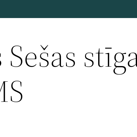
 Sešas stīg
MS