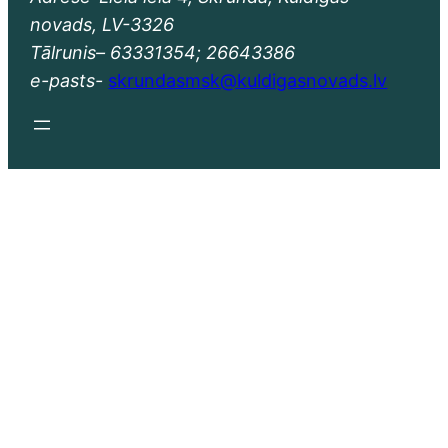
novads, LV-3326
Tālrunis– 63331354; 26643386
e-pasts-
skrundasmsk@kuldigasnovads.lv