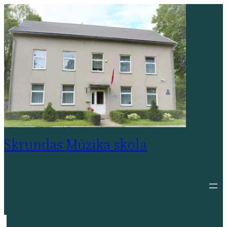
Pāriet
uz
saturu
Skrundas Mūzika skola